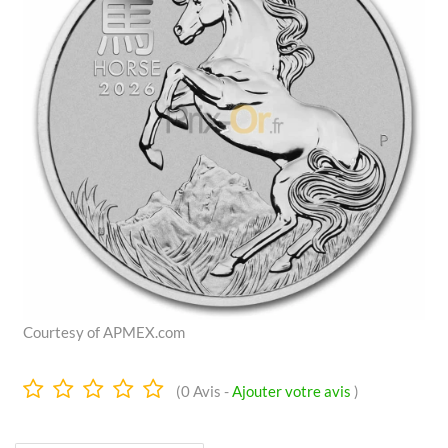
Courtesy of APMEX.com
0.0
(
0
Avis -
Ajouter votre avis
)
Étoiles