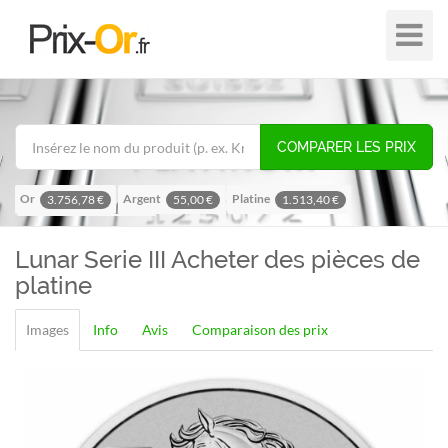
Plier
dans
/
hors
de
COMPARER LES PRIX
navigat
Or
Argent
Platine
3.756,78 €
55,00 €
1.513,40 €
Palladium
1.195,57 €
Lunar Serie III
Acheter des pièces de
platine
Images
Info
Avis
Comparaison des prix