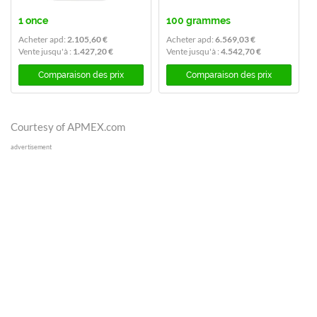
1 once
100 grammes
Acheter apd:
2.105,60 €
Acheter apd:
6.569,03 €
Vente jusqu'à :
1.427,20 €
Vente jusqu'à :
4.542,70 €
Comparaison des prix
Comparaison des prix
Courtesy of APMEX.com
advertisement