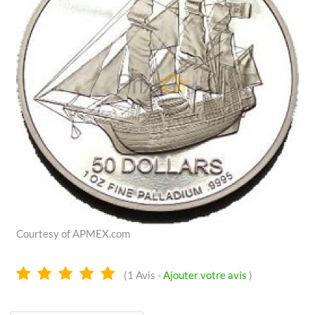
Courtesy of APMEX.com
5.0
(
1
Avis -
Ajouter votre avis
)
Étoiles