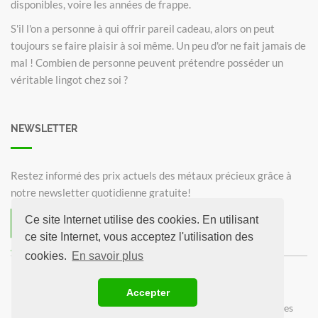
disponibles, voire les années de frappe.
S'il l'on a personne à qui offrir pareil cadeau, alors on peut
toujours se faire plaisir à soi même. Un peu d'or ne fait jamais de
mal ! Combien de personne peuvent prétendre posséder un
véritable lingot chez soi ?
NEWSLETTER
Restez informé des prix actuels des métaux précieux grâce à
notre newsletter quotidienne gratuite!
Ce site Internet utilise des cookies. En utilisant
S'inscrire à la Newsletter
ce site Internet, vous acceptez l'utilisation des
Annuler la Newsletter
cookies.
En savoir plus
©2026 Prix-Or.fr
Accepter
Krugerrand 1oz
100 grammes lingot d'or
Déclaration de confidentialité
Contact / Mentions légales