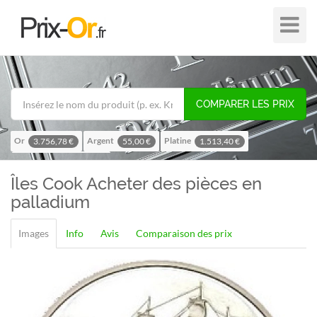
Plier
dans
/
hors
de
COMPARER LES PRIX
navigat
Or
Argent
Platine
3.756,78 €
55,00 €
1.513,40 €
Palladium
1.195,57 €
Îles Cook
Acheter des pièces en
palladium
Images
Info
Avis
Comparaison des prix