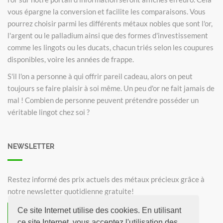
vous épargne la conversion et facilite les comparaisons. Vous
pourrez choisir parmi les différents métaux nobles que sont l'or,
l'argent ou le palladium ainsi que des formes d'investissement
comme les lingots ou les ducats, chacun triés selon les coupures
disponibles, voire les années de frappe.
S'il l'on a personne à qui offrir pareil cadeau, alors on peut
toujours se faire plaisir à soi même. Un peu d'or ne fait jamais de
mal ! Combien de personne peuvent prétendre posséder un
véritable lingot chez soi ?
NEWSLETTER
Restez informé des prix actuels des métaux précieux grâce à
notre newsletter quotidienne gratuite!
Ce site Internet utilise des cookies. En utilisant
S'inscrire à la Newsletter
ce site Internet, vous acceptez l'utilisation des