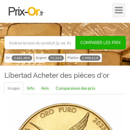
Plier
dans
/
hors
de
COMPARER LES PRIX
navigat
Or
Argent
Platine
3.681,48 €
53,26 €
1.498,61 €
Palladium
1.191,31 €
Libertad
Acheter des pièces d'or
Images
Info
Avis
Comparaison des prix