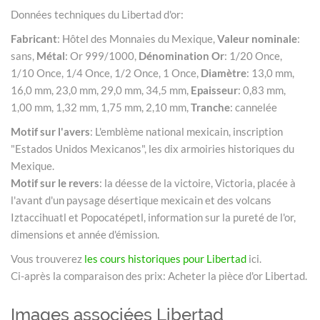
Données techniques du Libertad d'or:
Fabricant
: Hôtel des Monnaies du Mexique,
Valeur nominale
:
sans,
Métal
: Or 999/1000,
Dénomination Or
: 1/20 Once,
1/10 Once, 1/4 Once, 1/2 Once, 1 Once,
Diamètre
: 13,0 mm,
16,0 mm, 23,0 mm, 29,0 mm, 34,5 mm,
Epaisseur
: 0,83 mm,
1,00 mm, 1,32 mm, 1,75 mm, 2,10 mm,
Tranche
: cannelée
Motif sur l'avers
: L'emblème national mexicain, inscription
"Estados Unidos Mexicanos", les dix armoiries historiques du
Mexique.
Motif sur le revers
: la déesse de la victoire, Victoria, placée à
l'avant d'un paysage désertique mexicain et des volcans
Iztaccihuatl et Popocatépetl, information sur la pureté de l'or,
dimensions et année d'émission.
Vous trouverez
les cours historiques pour Libertad
ici.
Ci-après la comparaison des prix: Acheter la pièce d'or Libertad.
Images associées Libertad