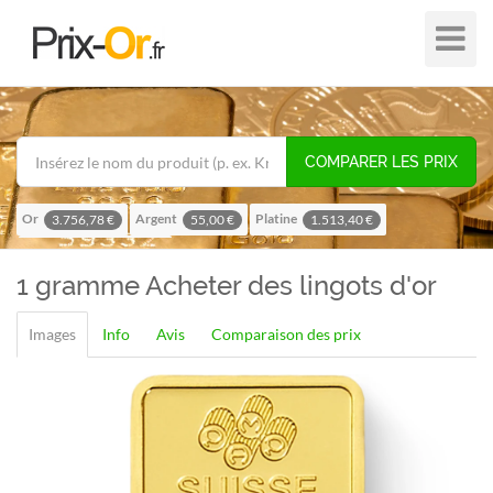
Plier
dans
/
hors
de
COMPARER LES PRIX
navigat
Or
Argent
Platine
3.756,78 €
55,00 €
1.513,40 €
Palladium
1.195,57 €
1 gramme
Acheter des lingots d'or
Images
Info
Avis
Comparaison des prix