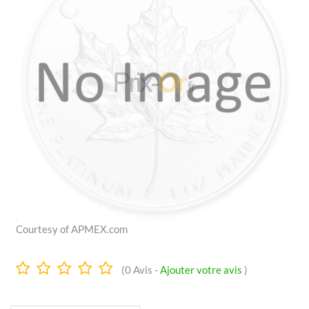
Courtesy of APMEX.com
0.0
(
0
Avis -
Ajouter votre avis
)
Étoiles