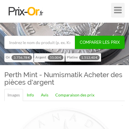
Plier
dans
/
hors
de
COMPARER LES PRIX
navigat
Or
Argent
Platine
3.756,78 €
55,00 €
1.513,40 €
Palladium
1.195,57 €
Perth Mint - Numismatik
Acheter des
pièces d'argent
Images
Info
Avis
Comparaison des prix