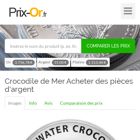
Plier
dans
/
hors
de
COMPARER LES PRIX
navigat
Or
Argent
Platine
3.756,78 €
55,00 €
1.513,40 €
Palladium
1.195,57 €
Crocodile de Mer
Acheter des pièces
d'argent
Images
Info
Avis
Comparaison des prix